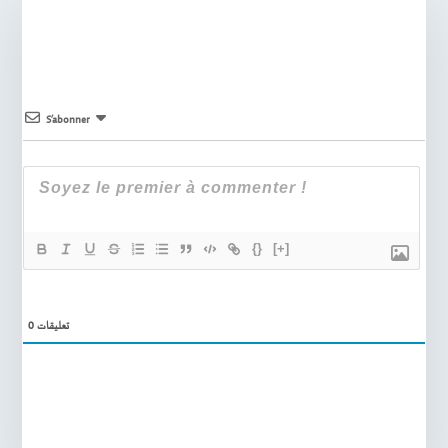
S’abonner
{}
[+]
0
تعليقات