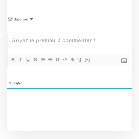
S’abonner
{}
[+]
0
تعليقات