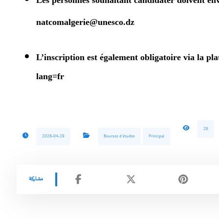
Les personnes souhaitant candidater doiven
natcomalgerie@unesco.dz
L’inscription est également obligatoire via la pl
lang=fr
29
2026-04-29
Bourses d'études
Principal