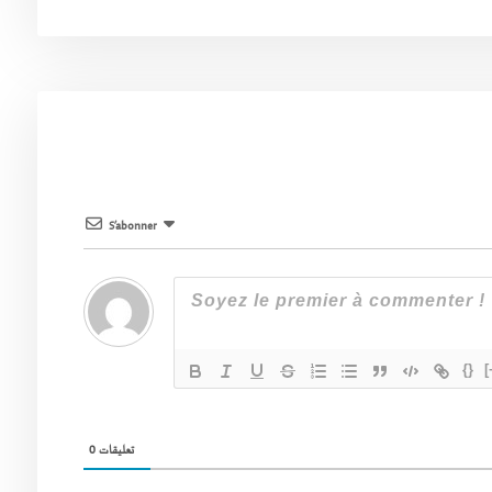
S’abonner
{}
[
0
تعليقات