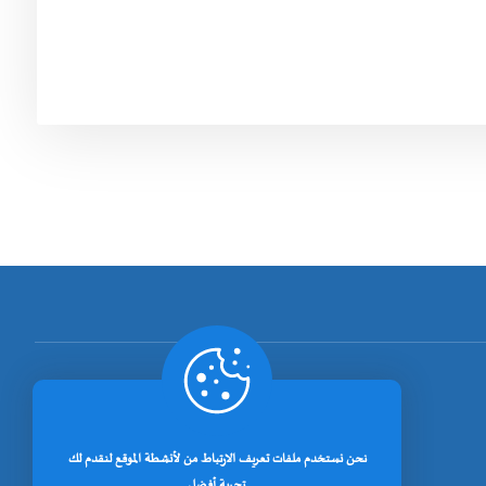
[rano_page_total]
نحن نستخدم ملفات تعريف الارتباط من لأنشطة الموقع لنقدم لك
تجربة أفضل.