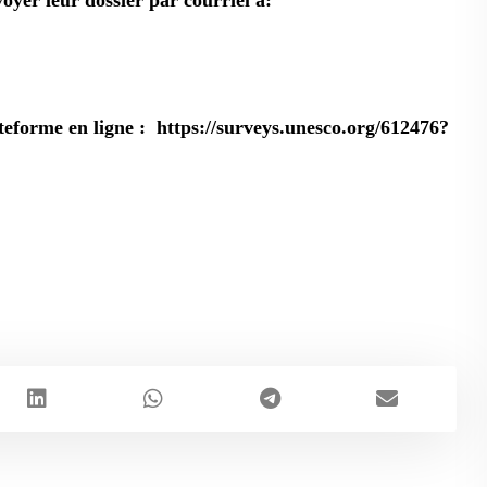
t envoyer leur dossier par courriel à:
ateforme en ligne :
https://surveys.unesco.org/612476?