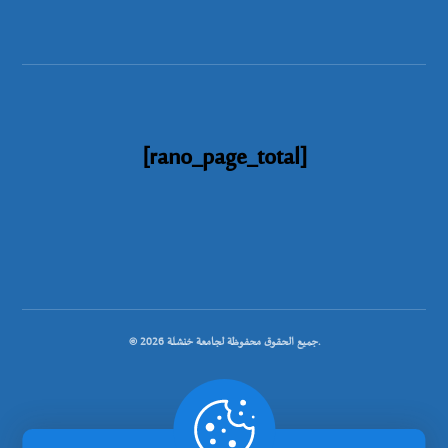
[rano_page_total]
© جميع الحقوق محفوظة لجامعة خنشلة 2026.
.