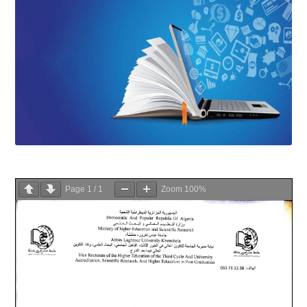
Page
1
/
1
Zoom
100%