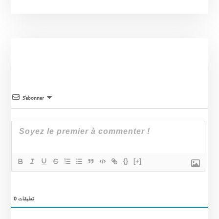
S’abonner
{}
[+]
0
تعليقات