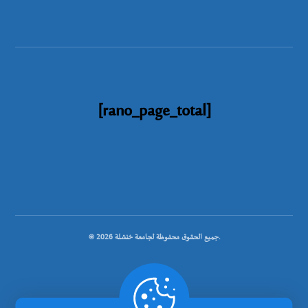
[rano_page_total]
© جميع الحقوق محفوظة لجامعة خنشلة 2026.
.