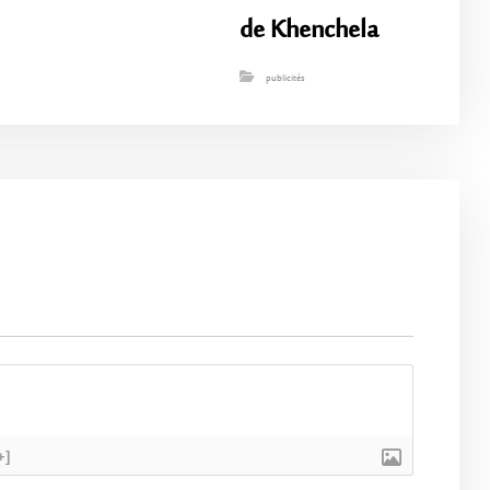
de Khenchela
publicités
+]