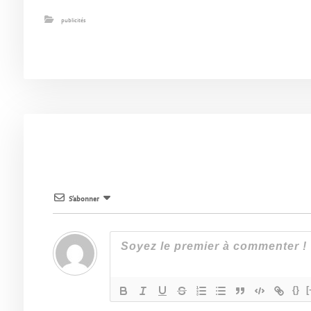
publicités
S’abonner
{}
[