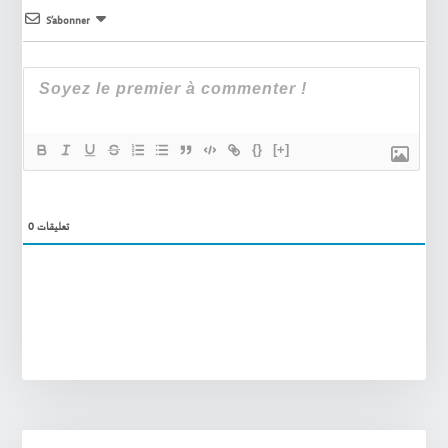
S’abonner
{}
[+]
0
تعليقات