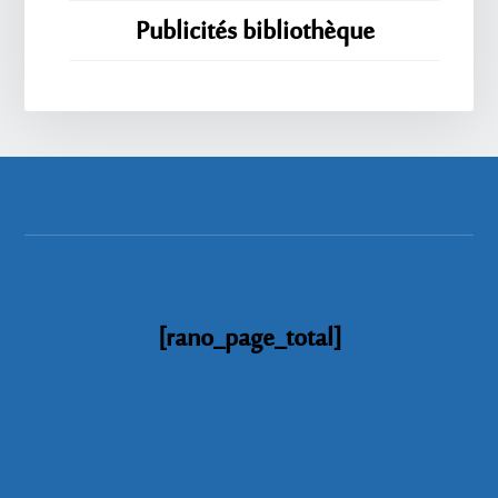
Publicités bibliothèque
[rano_page_total]