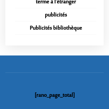
terme à l'étranger
publicités
Publicités bibliothèque
[rano_page_total]