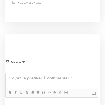
Bourses d'études
,
Principal
S’abonner
{}
[+]