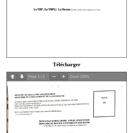
Télécharger
Page
1
/
3
Zoom
100%