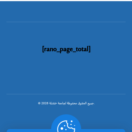
[rano_page_total]
© جميع الحقوق محفوظة لجامعة خنشلة 2026.
.