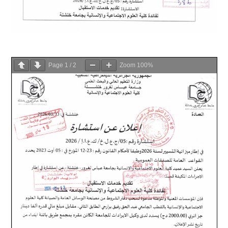
Page
1
/
2
Zoom
100%