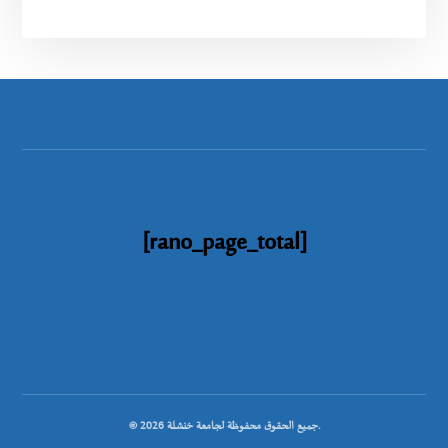
[rano_page_total]
© جميع الحقوق محفوظة لجامعة خنشلة 2026.