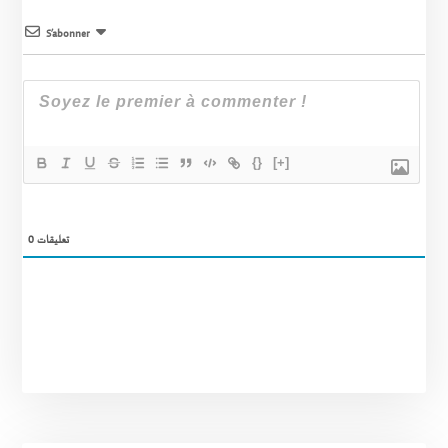
S’abonner
{}
[+]
0
تعليقات