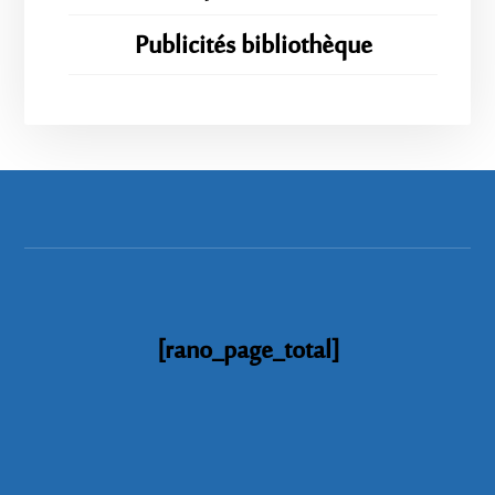
Publicités bibliothèque
[rano_page_total]