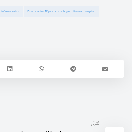
littérature arabes
Espace étudiant Département de langue et littérature françaises
التالي