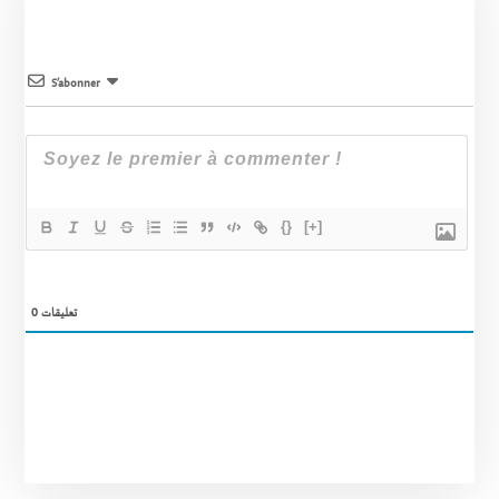
S’abonner
{}
[+]
0
تعليقات