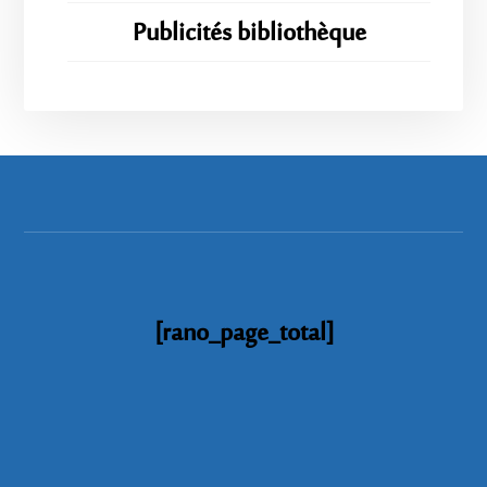
Publicités bibliothèque
[rano_page_total]