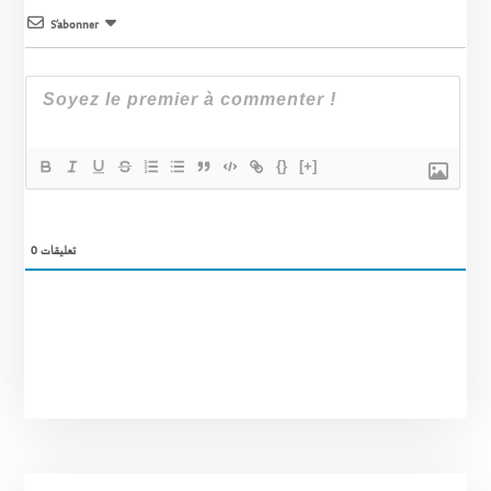
S’abonner
{}
[+]
0
تعليقات