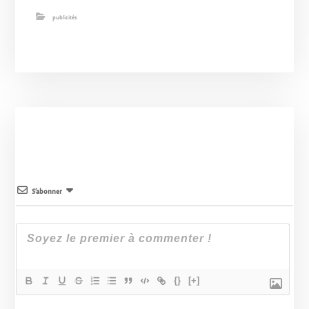
publicités
S’abonner
{}
[+]