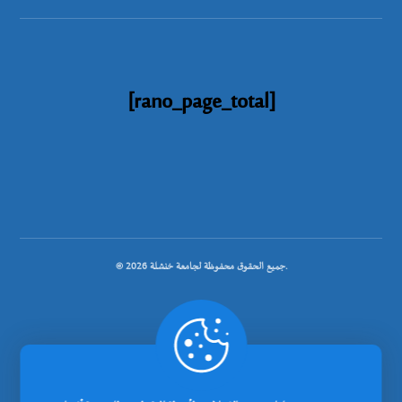
[rano_page_total]
© جميع الحقوق محفوظة لجامعة خنشلة 2026.
.
تصميم شركة رانوبيت