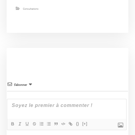
Consultations
S’abonner
{}
[+]