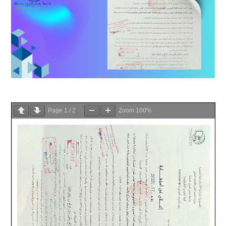
Page
1
/
2
Zoom
100%