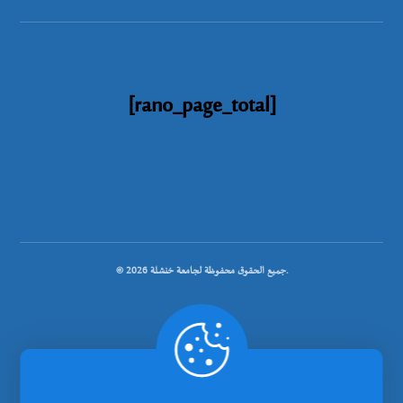
[rano_page_total]
© جميع الحقوق محفوظة لجامعة خنشلة 2026.
.
تصميم شركة رانوبيت