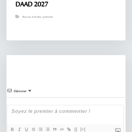
DAAD 2027
Bourses d'études
,
publicités
S’abonner
{}
[+]