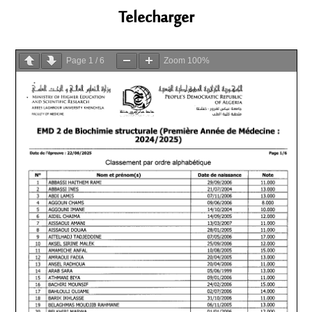
Telecharger
Page
1
/
6
Zoom
100%