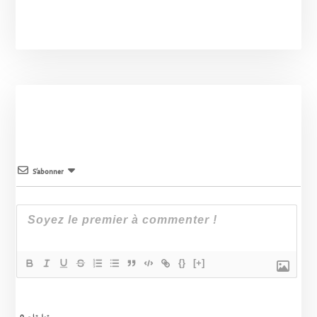
S’abonner
{}
[+]