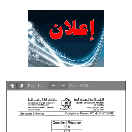
Page
1
/
1
Zoom
100%