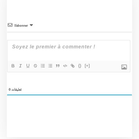
S’abonner
{}
[+]
0
تعليقات