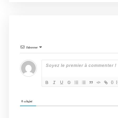
S’abonner
{}
[
0
تعليقات