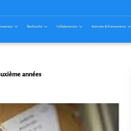
rmations
Recherche
Collaborations
Activités & Evénements
deuxième années