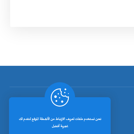
[rano_page_total]
نحن نستخدم ملفات تعريف الارتباط من لأنشطة الموقع لنقدم لك
تجربة أفضل.