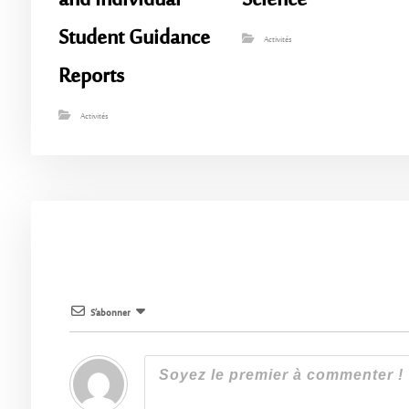
and Individual
Science
Student Guidance
Activités
Reports
Activités
S’abonner