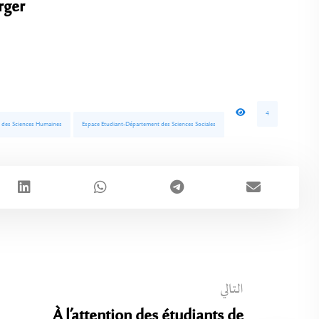
rger
4
 des Sciences Humaines
Espace Etudiant-Département des Sciences Sociales
التالي
À l’attention des étudiants de