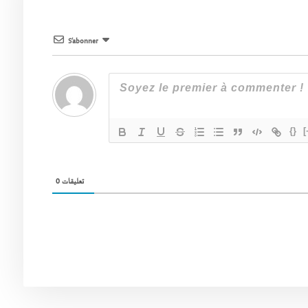
S’abonner
{}
[
0
تعليقات