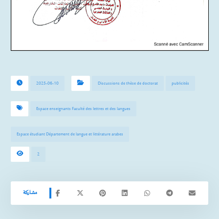
2025-06-10
Discussions de thèse de doctorat
publicités
Espace enseignants Faculté des lettres et des langues
Espace étudiant Département de langue et littérature arabes
2