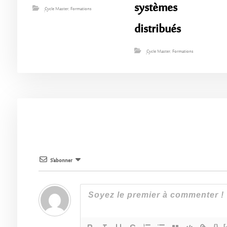
systèmes
ِِِCycle Master
,
Formations
distribués
ِِِCycle Master
,
Formations
S’abonner
{}
[