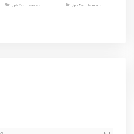
ِِِCycle Master
,
Formations
ِِِCycle Master
,
Formations
+]