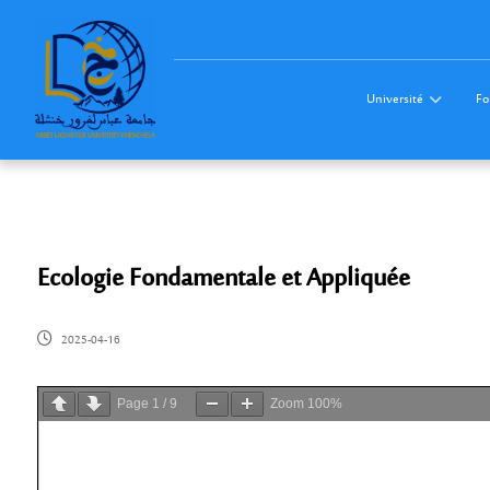
Université
Fo
Ecologie Fondamentale et Appliquée
2025-04-16
Page
1
/
9
Zoom
100%