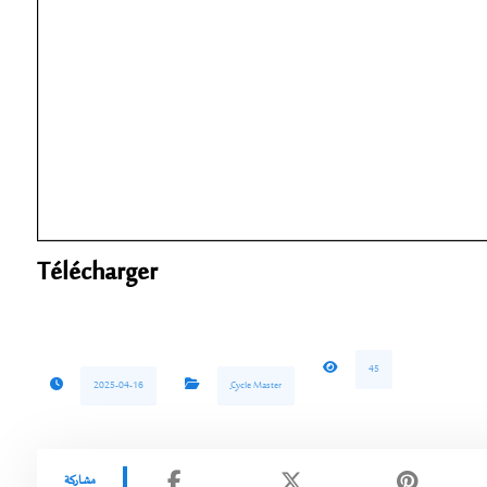
Télécharger
45
2025-04-16
ِِِCycle Master