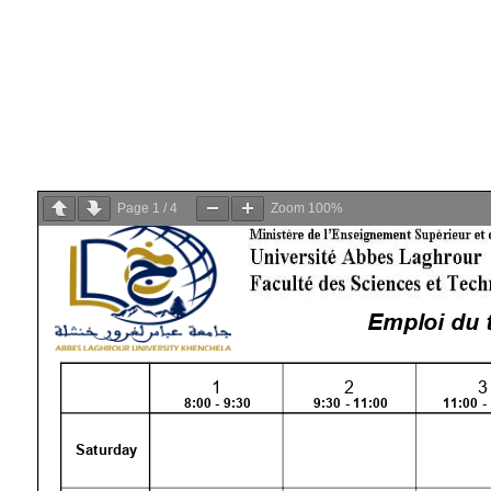
Emploi du temps pédagogique – Département de Génie des Procédés
Page
1
/
4
Zoom
100%