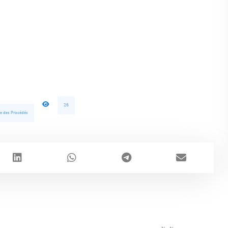
26
e des Procédés