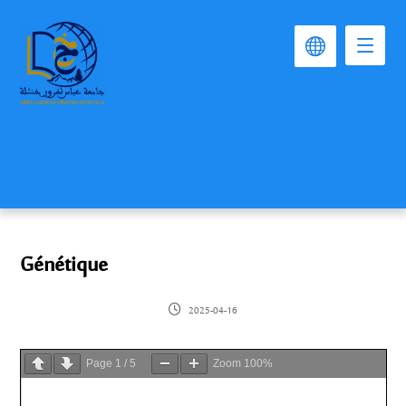
Génétique
2025-04-16
Page
1
/
5
Zoom
100%