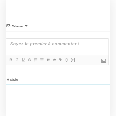
S’abonner
{}
[+]
0
تعليقات