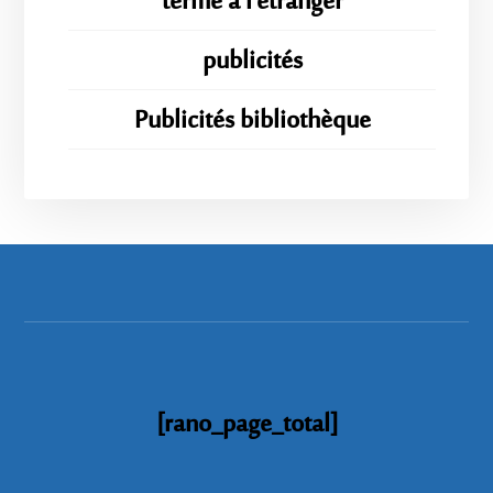
terme à l'étranger
publicités
Publicités bibliothèque
[rano_page_total]