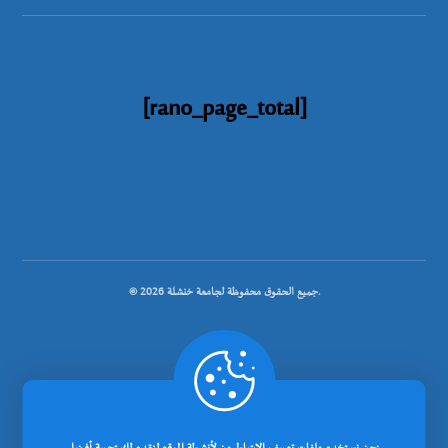
[rano_page_total]
© جميع الحقوق محفوظة لجامعة خنشلة 2026.
.
تصميم شركة رانوبيت