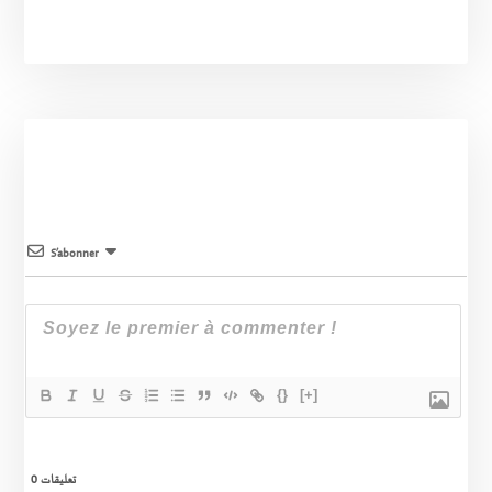
S’abonner
{}
[+]
0
تعليقات