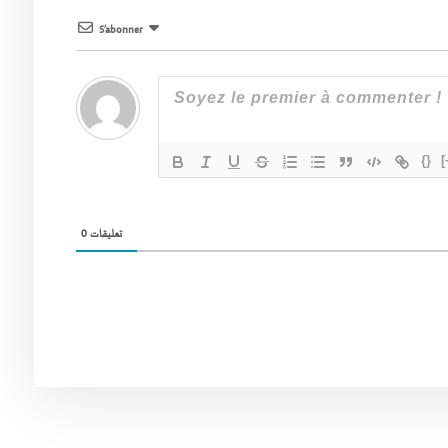
S’abonner
{}
[
0
تعليقات