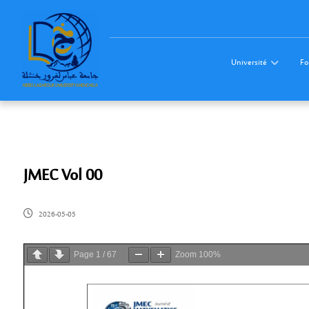
Université
Fo
JMEC Vol 00
2026-05-05
Page
1
/
67
Zoom
100%