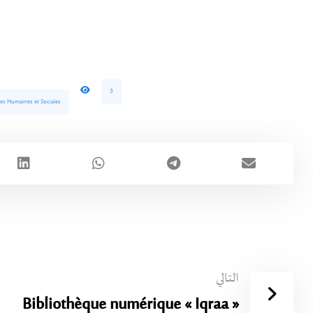
3
ces Humaines et Sociales
التالي
Bibliothèque numérique « Iqraa »