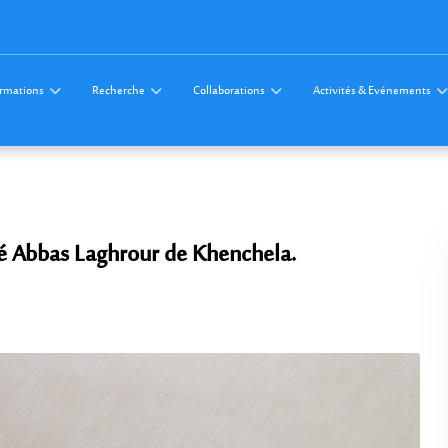
rmations
Recherche
Collaborations
Activités & Evénements
té Abbas Laghrour de Khenchela.