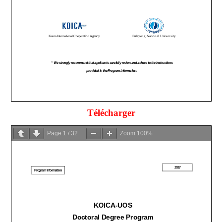
Télécharger
Page
1
/
32
Zoom
100%