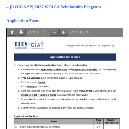
– [KOICA SP] 2027 KOICA Scholarship Program
Application Form
Page
1
/
15
Zoom
100%