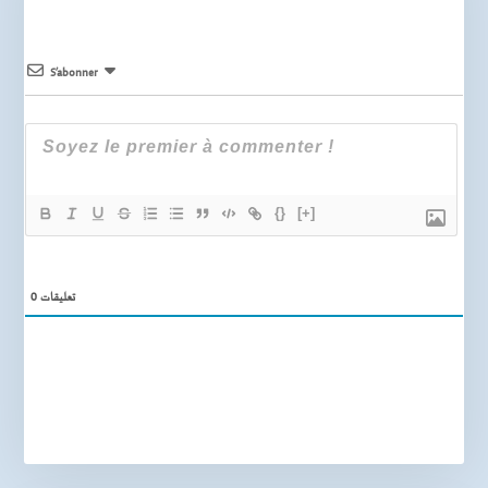
S’abonner
{}
[+]
0
تعليقات