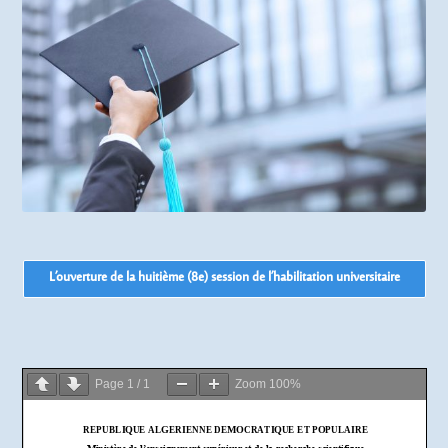
L’ouverture de la huitième (8e) session de l’habilitation universitaire
Page
1
/
1
Zoom
100%