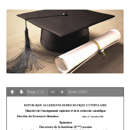
Page
1
/
1
Zoom
100%