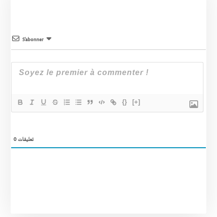
S’abonner
{}
[+]
0
تعليقات