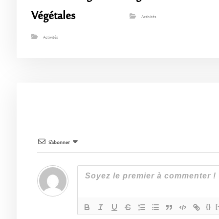
Végétales
Activités
Activités
S’abonner
{}
[