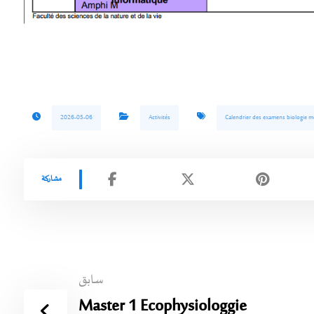
2026-05-06
Activités
Calendrier des examens biologie mol
سابق
Master 1 Ecophysiologgie