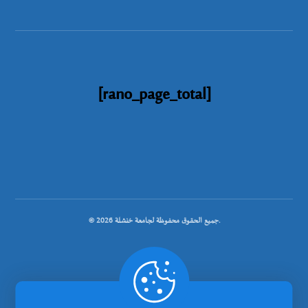
[rano_page_total]
© جميع الحقوق محفوظة لجامعة خنشلة 2026.
.