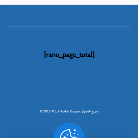
[rano_page_total]
© جميع الحقوق محفوظة لجامعة خنشلة 2026.
.