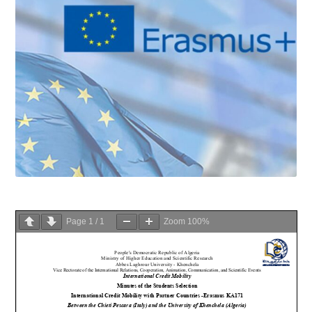
Page
1
/
1
Zoom
100%