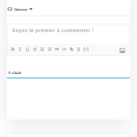
S’abonner
{}
[+]
0
تعليقات