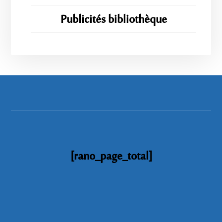
Publicités bibliothèque
[rano_page_total]