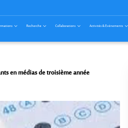
rmations
Recherche
Collaborations
Activités & Evénements
iants en médias de troisième année