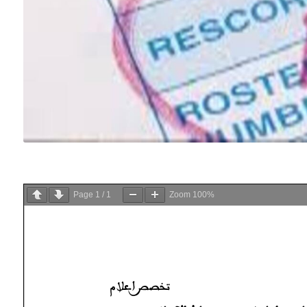
Page
1
/
1
Zoom
100%