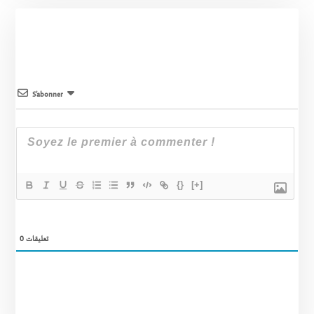
S’abonner
{}
[+]
0
تعليقات