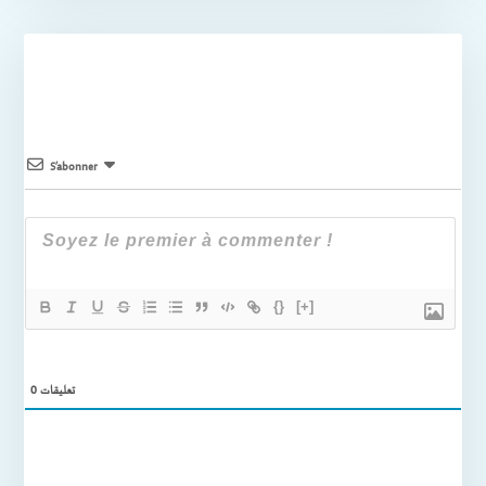
S’abonner
{}
[+]
0
تعليقات