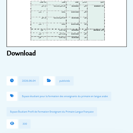
Download
2026-06-04
publicités
Espace étudiant pour la formation des enseignants du primaire en langue arabe
Espace Étudiant Profil de Formation Enseignant du Primaire Langue Française
330