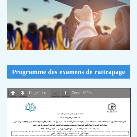
Programme des examens de rattrapage
Page
1
/
4
Zoom
100%