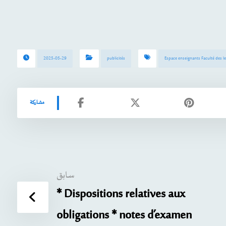
2025-05-29
publicités
Espace enseignants Faculté des le
سابق
* Dispositions relatives aux
obligations * notes d’examen