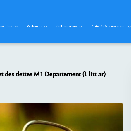
rmations
Recherche
Collaborations
Activités & Evénements
des dettes M1 Departement (L litt ar)