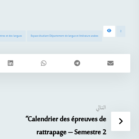
2
ttres et des langues
Espace étudiant Département de langue et littérature arabes
التالي
“Calendrier des épreuves de
rattrapage – Semestre 2