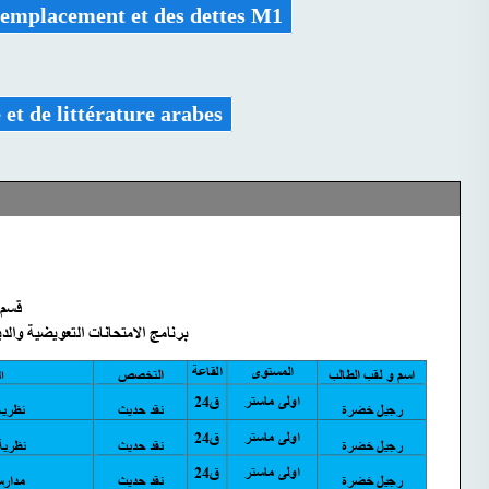
emplacement et des dettes M1
et de littérature arabes