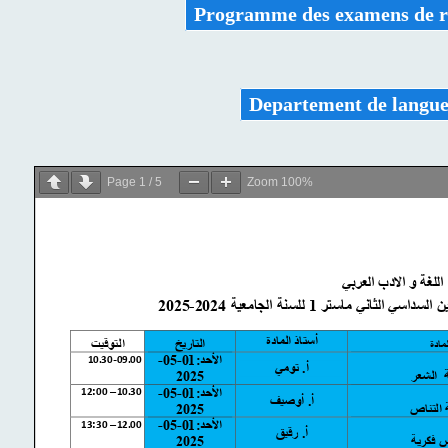
Programme des examens de r
Departement de langue 
Page
1
/
5
Zoom
100%