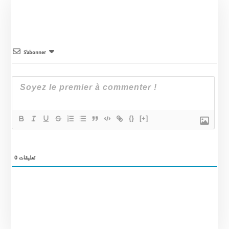
S’abonner
{}
[+]
0
تعليقات