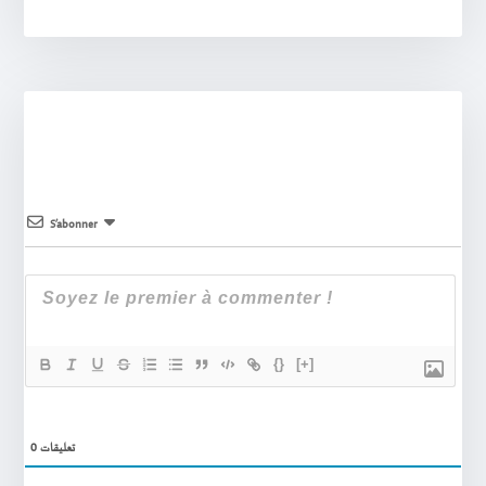
S’abonner
{}
[+]
0
تعليقات