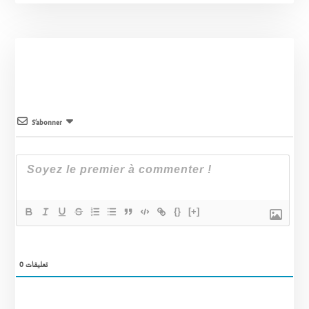
S’abonner
{}
[+]
0
تعليقات