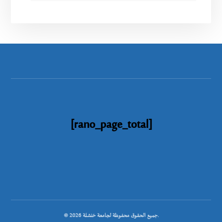
[rano_page_total]
© جميع الحقوق محفوظة لجامعة خنشلة 2026.