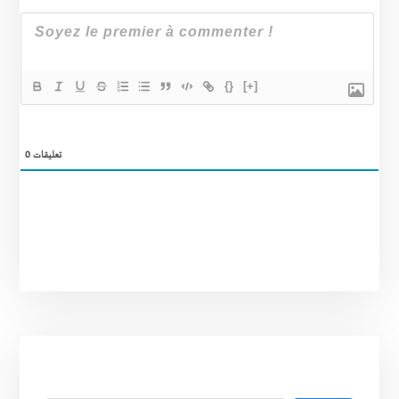
{}
[+]
0
تعليقات