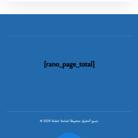
[rano_page_total]
© جميع الحقوق محفوظة لجامعة خنشلة 2026.