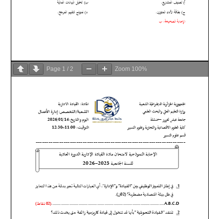
Page
1
/
2
Zoom
100%