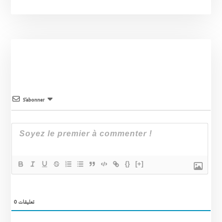
S’abonner
{}
[+]
0
تعليقات