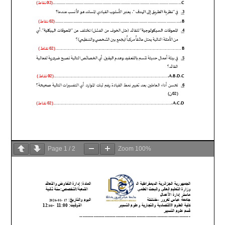
Page
1
/
2
Zoom
100%