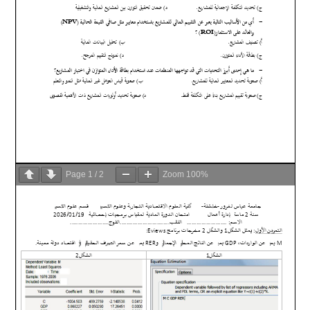
Page
1
/
2
Zoom
100%