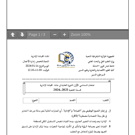
Page
1
/
3
Zoom
100%