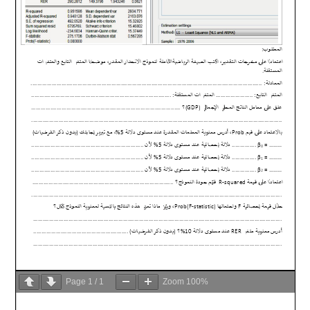
Page
1
/
1
Zoom
100%