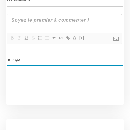
S’abonner
{}
[+]
0
تعليقات