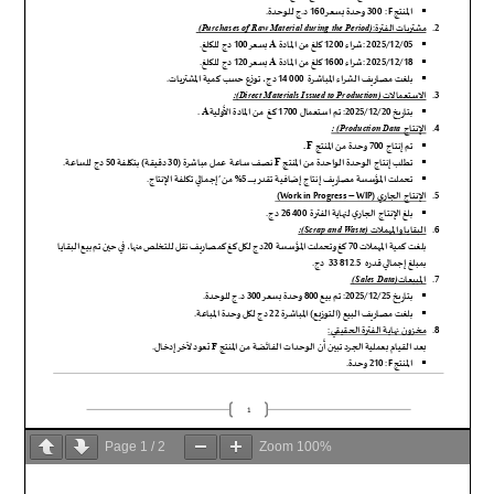
Page
1
/
2
Zoom
100%