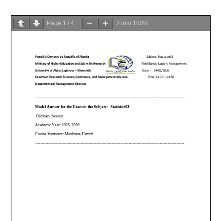
Page
1
/
4
Zoom
100%