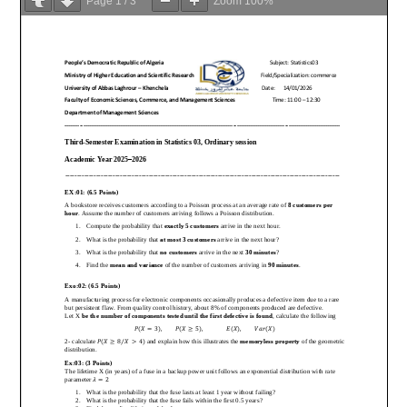
Page
1
/
3
Zoom
100%