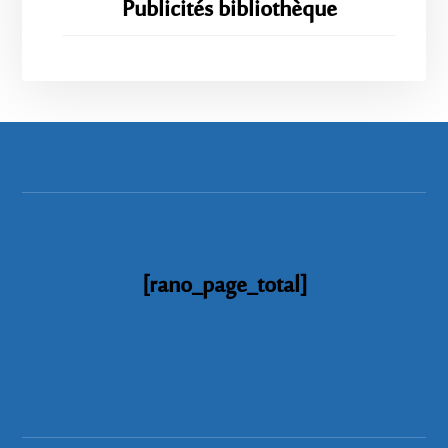
Publicités bibliothèque
[rano_page_total]